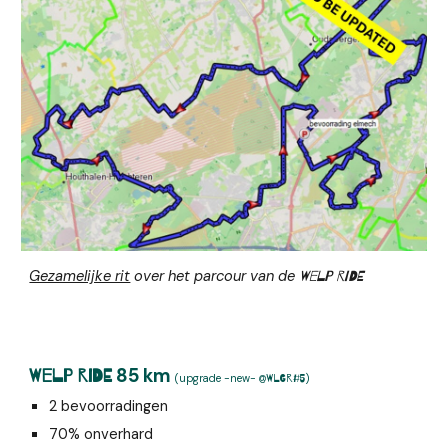
Gezamelijke rit
over het parcour van de
Welp ride
85 km
Welp Ride
(
upgrade
-
new
-
)
@WLGR#5
2 bevoorradingen
70% onverhard