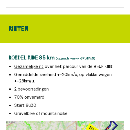
RiTTen
85 km
Roedel Ride
(
upgrade -new-
)
@WLGR#5
Gezamelijke rit
over het parcour van de
Welp ride
G
emiddelde snelheid
+-
20km/u
, op
vlakke wegen
+-
25km/u.
2 bevoorradingen
70% onverhard
Start
9
u
30
Gravelbike of mountainbike