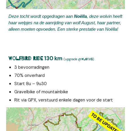
Deze tocht wordt opgedragen aan
Noëlla
, deze wolvin heeft
haar welpjes na de aanrijding van wolf August, haar partner,
alleen moeten opvoeden. Een sterke prestatie van Noëlla!
1
30
km
Wolfbird Ride
(upgrade
@
)
WLGR#5
3
bevoorradingen
70% onverhard
Start 8u –
9
u30
Gravelbike of mountainbike
Rit via GPX, verstuurd enkele dagen voor de start