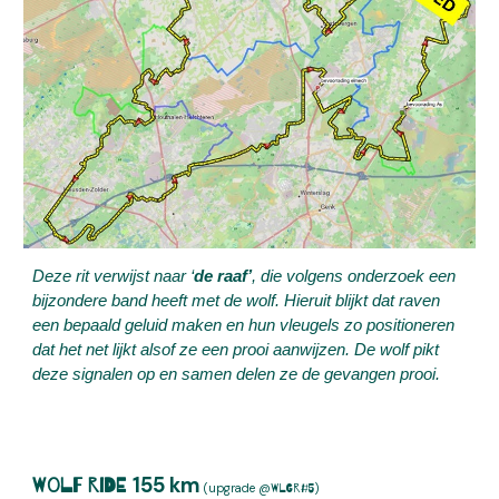
Deze rit verwijst naar ‘
de raaf’
, die volgens onderzoek een
bijzondere band heeft met de wolf. Hieruit blijkt dat raven
een bepaald geluid maken en hun vleugels zo positioneren
dat het net lijkt alsof ze een prooi aanwijzen. De wolf pikt
deze signalen op en samen delen ze de gevangen prooi.
1
55
km
Wolf Ride
(
upgrade @
)
WLGR#5