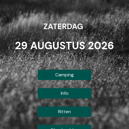
ZATERDAG
29
AUGUSTUS
202
6
Camping
Info
Ritten