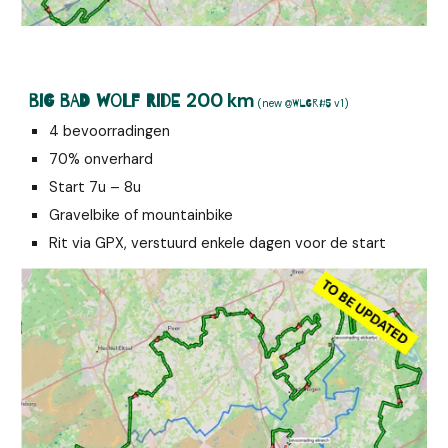
200
km
big bad
Wolf Ride
(
new
v
1)
@WLGR#5
4 bevoorradingen
70% onverhard
Start
7
u –
8u
Gravelbike of mountainbike
Rit via GPX, verstuurd enkele dagen voor de start