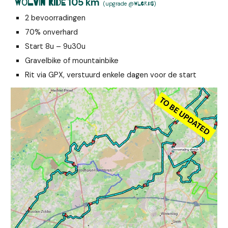
10
5
km
Wolvin Ride
(upgrade
@
)
WLGR#5
2
bevoorradingen
70% onverhard
Start 8u –
9
u30u
Gravelbike of mountainbike
Rit via GPX, verstuurd enkele dagen voor de start